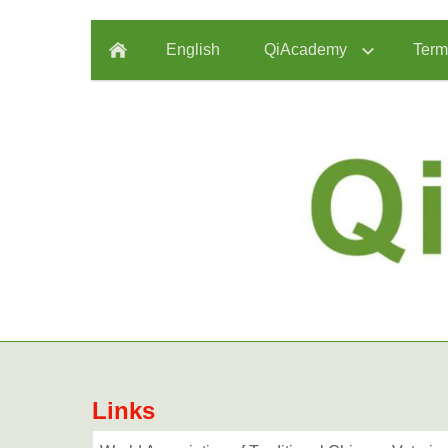
English
QiAcademy
Term
Links