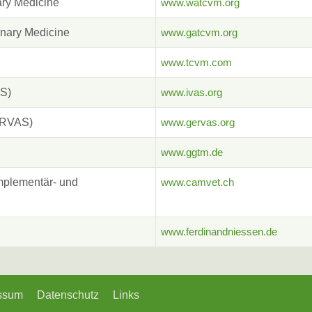
ary Medicine
www.watcvm.org
inary Medicine
www.gatcvm.org
www.tcvm.com
AS)
www.ivas.org
GERVAS)
www.gervas.org
www.ggtm.de
omplementär- und
www.camvet.ch
www.ferdinandniessen.de
ssum
Datenschutz
Links