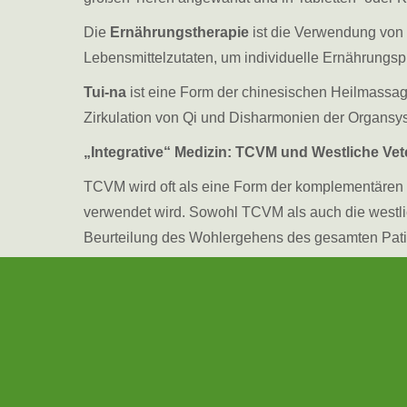
Die
Ernährungstherapie
ist die Verwendung von 
Lebensmittelzutaten, um individuelle Ernährungsplä
Tui-na
ist eine Form der chinesischen Heilmassa
Zirkulation von Qi und Disharmonien der Organsy
„Integrative“ Medizin: TCVM und Westliche Vet
TCVM wird oft als eine Form der komplementären M
verwendet wird. Sowohl TCVM als auch die westlic
Beurteilung des Wohlergehens des gesamten Patie
sind in der Regel nicht invasiv mit wenigen Nebe
Viren zu lokalisieren. Die westliche Veterinärme
diagnostizieren. Westliche Medikamente und Verfah
des gesamten Bildes gehen. Hinzu kommt, dass di
chronischen Erkrankungen wie Leberversagen und A
Hinsicht bieten TCVM und die westliche Veterinärm