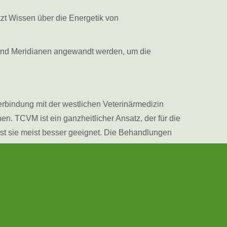
zt Wissen über die Energetik von
 und Meridianen angewandt werden, um die
rbindung mit der westlichen Veterinärmedizin
. TCVM ist ein ganzheitlicher Ansatz, der für die
st sie meist besser geeignet. Die Behandlungen
e Krankheitserreger wie pathogene Bakterien oder
um Krankheiten mit großer Genauigkeit zu
 auf detaillierte Diagnose auf Kosten der Sicht
akuten Verletzungen, jedoch wenig bei
dizin behandelt werden können. In vielerlei
as beste medizinische Versorgung die Integration