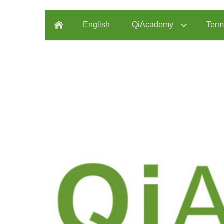
English
QiAcademy
Term