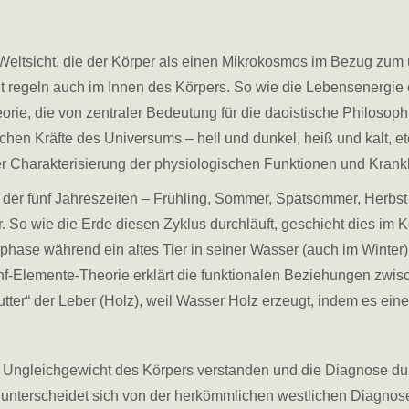
 Weltsicht, die der Körper als einen Mikrokosmos im Bezug zum
regeln auch im Innen des Körpers. So wie die Lebensenergie ode
rie, die von zentraler Bedeutung für die daoistische Philosophi
chen Kräfte des Universums – hell und dunkel, heiß und kalt, e
er Charakterisierung der physiologischen Funktionen und Krank
 der fünf Jahreszeiten – Frühling, Sommer, Spätsommer, Herbst
. So wie die Erde diesen Zyklus durchläuft, geschieht dies im 
phase während ein altes Tier in seiner Wasser (auch im Winter)
f-Elemente-Theorie erklärt die funktionalen Beziehungen zwis
utter“ der Leber (Holz), weil Wasser Holz erzeugt, indem es e
in Ungleichgewicht des Körpers verstanden und die Diagnose dur
 unterscheidet sich von der herkömmlichen westlichen Diagnose