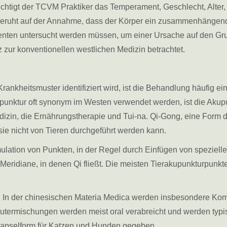
chtigt der TCVM Praktiker das Temperament, Geschlecht, Alter
eruht auf der Annahme, dass der Körper ein zusammenhängende
nten untersucht werden müssen, um einer Ursache auf den Gru
z zur konventionellen westlichen Medizin betrachtet.
rankheitsmuster identifiziert wird, ist die Behandlung häufig
unktur oft synonym im Westen verwendet werden, ist die Akupun
dizin, die Ernährungstherapie und Tui-na. Qi-Gong, eine Form de
ie nicht von Tieren durchgeführt werden kann.
mulation von Punkten, in der Regel durch Einfügen von spezielle
 Meridiane, in denen Qi fließt. Die meisten Tierakupunkturpun
ffe. In der chinesischen Materia Medica werden insbesondere Ko
äutermischungen werden meist oral verabreicht und werden typi
Kapselform für Katzen und Hunden gegeben.