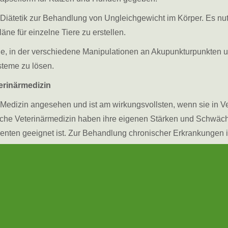
Diätetik zur Behandlung von Ungleichgewicht im Körper. Es nut
ne für einzelne Tiere zu erstellen.
ge, in der verschiedene Manipulationen an Akupunkturpunkten
steme zu lösen.
erinärmedizin
edizin angesehen und ist am wirkungsvollsten, wenn sie in Ve
he Veterinärmedizin haben ihre eigenen Stärken und Schwächen
nten geeignet ist. Zur Behandlung chronischer Erkrankungen i
nwirkungen. Allerdings ist die TCVM nicht in der Lage bestimmt
dizin dagegen nutzt die Werkzeuge der modernen Wissenschaft, 
ren sind leistungsstark und schnell. Jedoch kann die Forderung
e moderne Medizin Wunder vollbringen kann bei Traumata und 
topie zu bieten hat, die effektiv mit Akupunktur und Kräuterme
edizin jeweils das, was dem anderen fehlt. Somit beinhaltet d